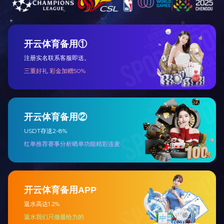
律师事
北京德恒（杭州）律师
会计师
天健会计师事务所(特
务所
事务所
事务所
殊普通合伙)