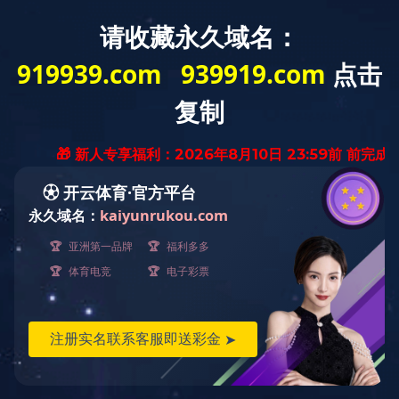
股票代码
605288
>
>
投资者关系
公司概况
公司概况
投资者联系