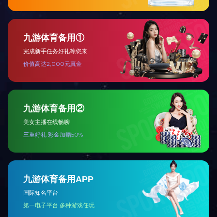
凯迪股份
凯迪智能升降桌
开云体育（中国）官方网站
地址：江苏省常州市横林镇横崔路3号
电话：0519-67898510
传真：0519-67898519
邮编：213000
邮箱：sales@czkaidi.cn
Copyright © 2022开云体育（中国）官方网站 All Rights Reserved
苏ICP备06046624号-1
苏公网安备32040502000265号
九游（jiuyou.com）体育第一门户
|
开云NBA篮球
|
开云球赛_开云(中国)
|