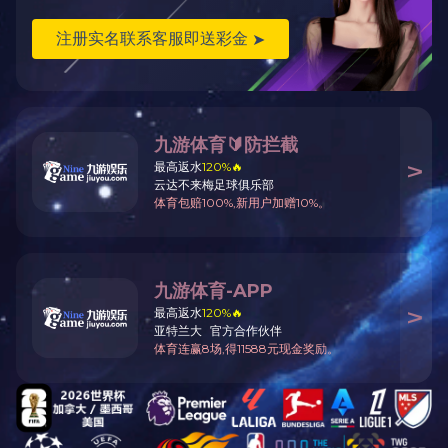
制造业
业
法定代
周荣清
董事长
周荣清
表人
董事会
证券事
陆晓波
徐潇星
秘书
务代表
成立日
上市日
1992-08-27
2020-06-01
期
期
网上发
发行方
网上定价发行，市值
2020-05-20
行日期
式
申购
每股发
发行量
1250万
行价
92.59
（股）
(元)
注册资
注册地
江苏省常州市武进区
本
7069万
址
横林镇江村
（元）
办公地
江苏省常州市武进区横
联系电
0519-67898518
址
林镇横崔路3号
话
统一社
传真
0519-67898510-8038
会信用
91320412250981622Q
代码