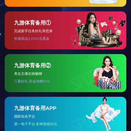
全线自主产业链
凯迪有着集“模具开发-注塑-加工-制造-组装-检测”于一体的强大柔性化制造体
系，
大量先进的生产设备与专业的生产人员形成了凯迪的全线自主产业链，使凯
迪具备了行业领先的生产能力。
人焊接
涡杆生产
注塑
丝杆生产