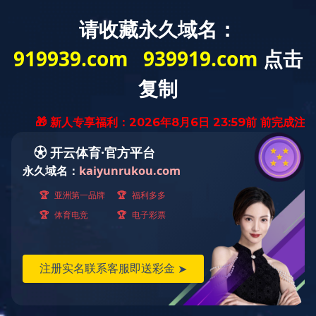
股票代码
605288
>
>
开云体育（中国）官方网站
公司介绍
公司介绍
发展沿革
企业文化
企业荣誉
合作伙伴