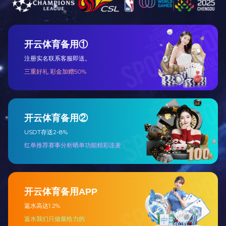
+
+
凯迪股份全球在职员工
全球分公司/工厂/货仓
100
400000
+
+
遍布全球的品牌客户
全球生产面积
企业全球布局
凯迪拥有遍布全球的分公司/办事处/工厂/仓库