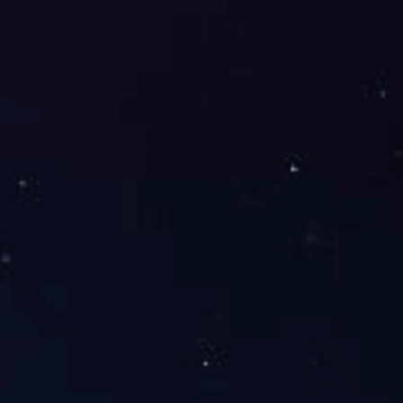
| 常州市青企联代表团一行到凯迪股
进一步加强青年企业家之间的交流与合作，促
国）官方网站（以下简称“凯迪股份”）迎
MORE
...
10
11