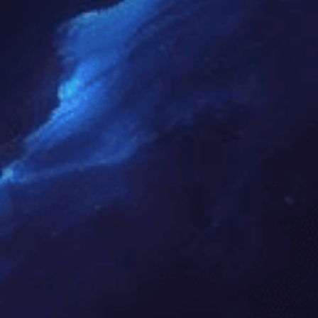
烈喷水，耐腐蚀性优异，适配沙漠、沿海等
光伏场景；设计寿命达25年，降低后期更换
，保障长期收益。为太阳能追踪系统提供精
定的角度调节，让光伏板从“等光”变成“追
，最大化光能捕获效率。 工业电动推杆系列
多场景的“动力解决方案” 针对农业、工程机
物流搬运等细分领域的多样化需求，凯迪股
出多款工业电动推杆，满足不同负载与空间
协议
，以“定制化设计+场景适配性”破解传统驱动
。 农业装备的电气化先锋：KDGT-001专为
站（以下简称“凯迪股份”）与江苏新泉汽车饰件
空间设计，全金属结构搭配IP65防护，可
略合作协议。 ......
30℃至70℃环境中稳定运行。其3000N动态负
完美适配自动割草机的刀片升降、施肥设备
MORE
口开合等动作，推动农业机械向“无泄漏、高
”升级。480H中性盐雾试验认证，确保在田
湿、多尘环境中长效耐用。 小型工程机械装
可靠执行器：KDGT-007 以10KN高负载、毫
行程控制为核心，替代传统油缸、气缸，大
低安装与维护难度。内置限位开关与过载保
可精准控制自卸车翻斗角度、小型装载机的
动作，即使在建筑工地的颠簸环境中，仍能