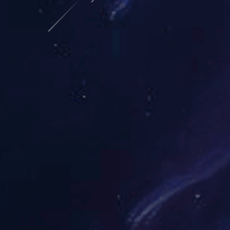
02-05
2026
02-02
2026