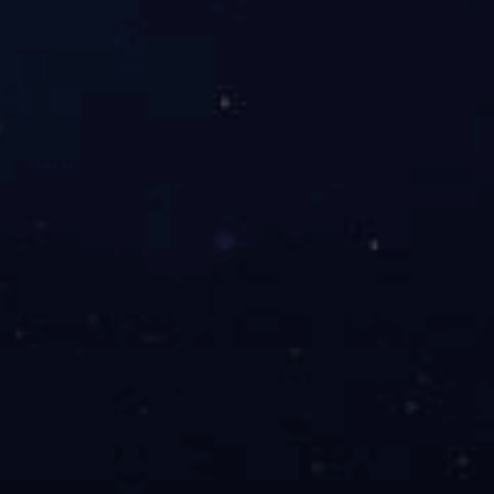
凯迪股份
凯迪智能升降桌
开云体育（中国）官方网站
地址：江苏省常州市横林镇横崔路3号
电话：0519-67898510