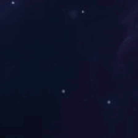
12-11
2025