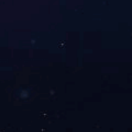
域
KAIYUN SPORTS
开云体育（中国）官方网站
智能升降桌解决方案
公司介绍
功能沙发解决方案
发展沿革
电动家居床解决方案
合作伙伴
医疗护理床解决方案
凯迪优势
光伏推杆解决方案
企业文化
新闻动态